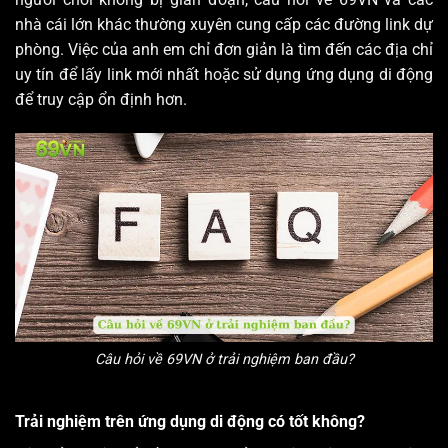
nhà cái lớn khác thường xuyên cung cấp các đường link dự
phòng. Việc của anh em chỉ đơn giản là tìm đến các địa chỉ
uy tín để lấy link mới nhất hoặc sử dụng ứng dụng di động
để truy cập ổn định hơn.
Câu hỏi về 69VN ở trải nghiệm ban đầu?
Trải nghiệm trên ứng dụng di động có tốt không?